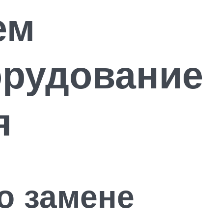
ем
орудование
я
о замене