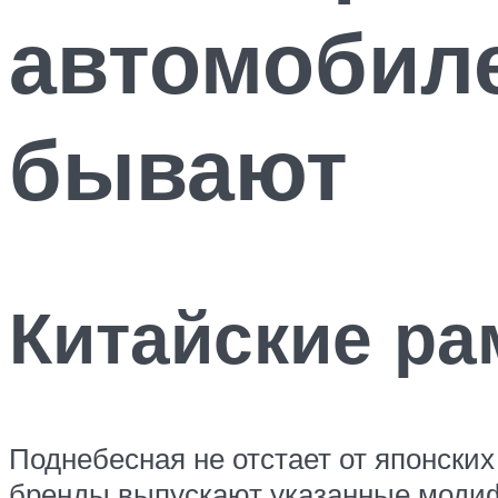
автомобиле
бывают
Китайские р
Поднебесная не отстает от японски
бренды выпускают указанные модиф