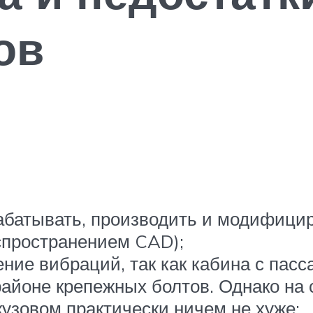
ов
батывать, производить и модифицир
спространением CAD);
ие вибраций, так как кабина с пас
айоне крепежных болтов. Однако на 
узовом практически ничем не хуже;