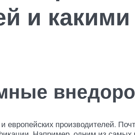
й и какими
амные внедор
х и европейских производителей. Поч
икации. Например, одним из самых 